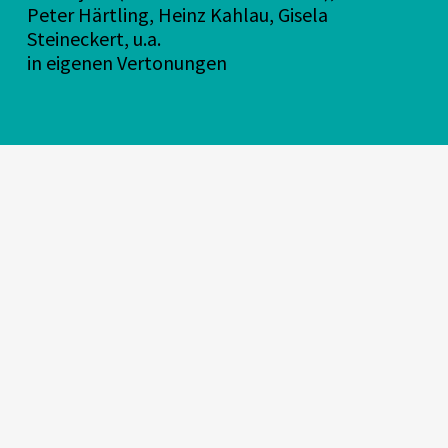
Peter Härtling, Heinz Kahlau, Gisela
Steineckert, u.a.
in eigenen Vertonungen